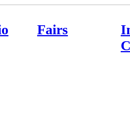
io
Fairs
I
C