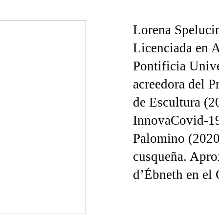
Lorena Speluci
Licenciada en A
Pontificia Univ
acreedora del P
de Escultura (2
InnovaCovid-19
Palomino (2020)
cusqueña. Apro
d’Ébneth en el 