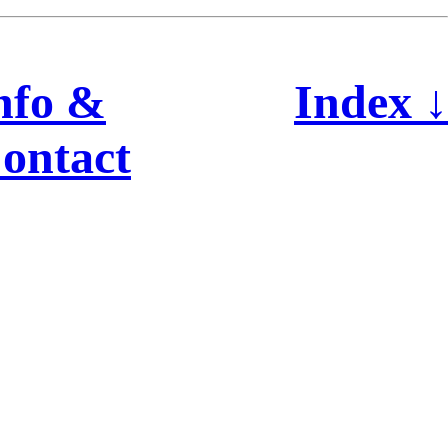
nfo &
Index 
ontact