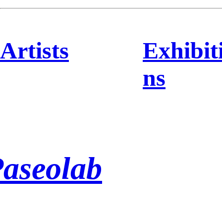
Artists
Exhibit
ns
aseolab